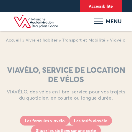
Panneau de gestion des cookies
Accessibilité
MENU
Accueil
»
Vivre et habiter
»
Transport et Mobilité
»
Viavélo
VIAVÉLO, SERVICE DE LOCATION
DE VÉLOS
VIAVÉLO, des vélos en libre-service pour vos trajets
du quotidien, en courte ou longue durée.
Les formules viavélo
Les tarifs viavélo
Situer les stations sur une carte