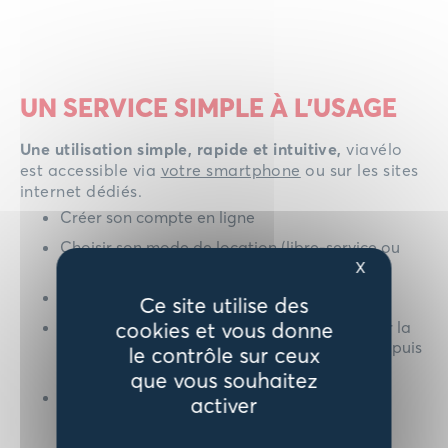
UN SERVICE SIMPLE À L'USAGE
Une utilisation simple, rapide et intuitive,
viavélo
est accessible via
votre smartphone
ou sur les sites
internet dédiés.
Créer son compte en ligne
Choisir son mode de location (libre-service ou
longue durée)
X
Payer directement par carte bancaire
Ce site utilise des
En libre-service : localiser une station, vérifier la
cookies et vous donne
disponibilité et le niveau de batterie du vélo, puis
le contrôle sur ceux
déverrouiller-le à proximité de la borne
que vous souhaitez
En longue durée : consulter la disponibilité,
activer
s’inscrire sur liste d’attente si nécessaire, et
prendre rendez-vous dès qu’un vélo est