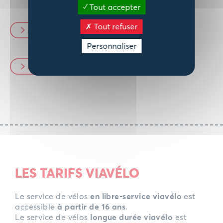
disponible.
Tout accepter
Tout refuser
Accéder à la location libre-service
Personnaliser
Accéder à la location longue durée
LES TARIFS VIAVÉLO
Le service de vélos
en libre-service viavélo
est
accessible
à partir de 16 ans
.
Le service de vélos
longue durée viavélo
est