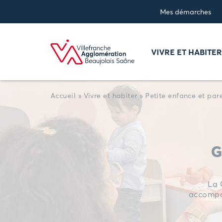
Panneau de gestion des cookies
Mes démarches
VIVRE ET HABITE
Accueil
»
Vivre et habiter
»
Petite enfance et pare
G
La 
accompag