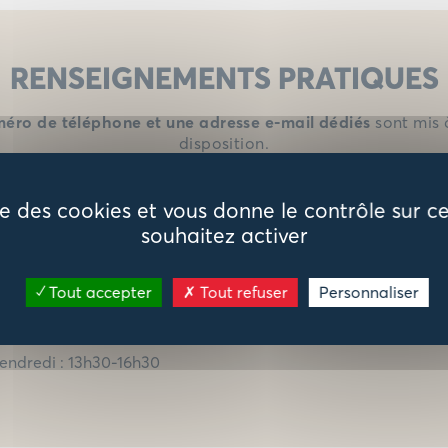
RENSEIGNEMENTS PRATIQUES
éro de téléphone et une adresse e-mail dédiés
sont mis 
disposition.
permanences
sont également organisées pour répondre 
questions en direct.
ise des cookies et vous donne le contrôle sur 
souhaitez activer
undi : 13h30-17h00
ardi : 13h30-17h00
Tout accepter
Tout refuser
Personnaliser
ercredi : 9h-11h30 / 13h30-17h00
eudi : 13h30-17h00
endredi : 13h30-16h30