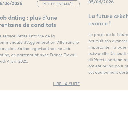
05/06/2026
6/06/2026
PETITE ENFANCE
La future crèc
ob dating : plus d’une
avance !
rentaine de canditats
Le projet de la futur
e service Petite Enfance de la
poursuit son avancé
ommunauté d’Agglomération Villefranche
importante : la pose
eaujolais Saône organisait son 4e Job
bois-paille. Ce jeudi 
ating, en partenariat avec France Travail,
différents partenaire
eudi 4 juin 2026.
ont été réunis pour p
cet équipement destin
d’accueil petite enfa
LIRE LA SUITE
territoire.