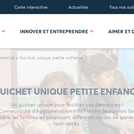
Carte interactive
Actualités
Tous nos outi
R
INNOVER ET ENTREPRENDRE
AIMER ET
ntalité
»
Guichet unique petite enfance
UICHET UNIQUE PETITE ENFAN
Un guichet unique pour faciliter vos démarches !
Communauté d’Agglomération Villefranche Beaujolais S
ne les familles en proposant différents modes de garde
tout-petits.