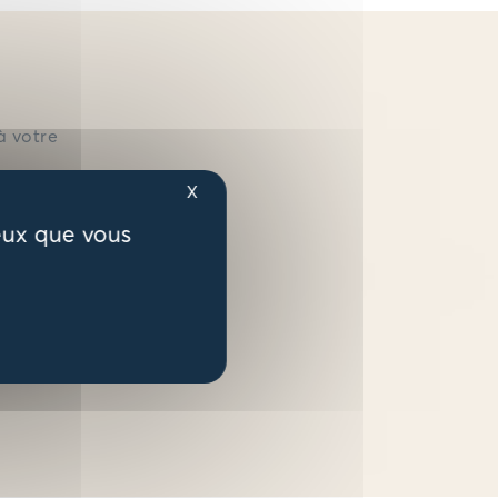
à votre
X
à vos
ceux que vous