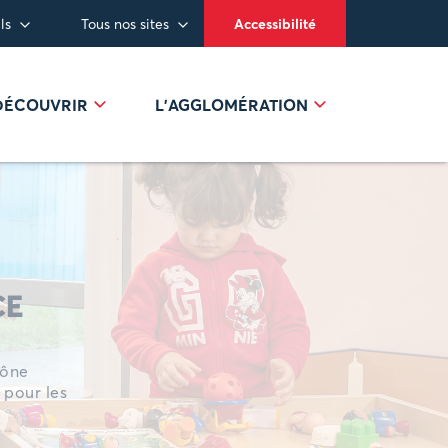
ls
Tous nos sites
Accessibilité
 DÉCOUVRIR
L’AGGLOMÉRATION
CE
aône
 pour les