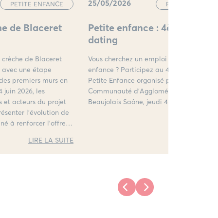
25/05/2026
PETITE ENFANC
PETITE ENFANCE
Petite enfance : 4ème Job
he de Blaceret
dating
Vous cherchez un emploi dans la petite
e crèche de Blaceret
enfance ? Participez au 4e Job Dating
e avec une étape
Petite Enfance organisé par la
 des premiers murs en
Communauté d’Agglomération Villefran
4 juin 2026, les
Beaujolais Saône, jeudi 4 juin !
s et acteurs du projet
résenter l’évolution de
é à renforcer l’offre
nce sur le nord du
LIRE LA S
LIRE LA SUITE