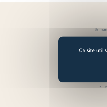
Un num
Des
Ce site util
L
M
M
j
v