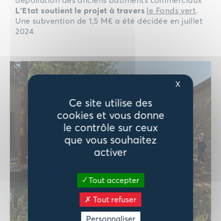
L’Etat soutient le projet à travers
le Fonds vert
.
Une subvention de 1,5 M€ a été décidée en juillet
2024.
X
Ce site utilise des
cookies et vous donne
le contrôle sur ceux
que vous souhaitez
activer
Tout accepter
Tout refuser
Personnaliser