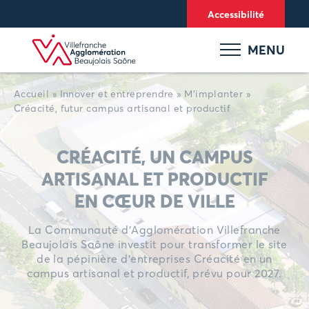
Panneau de gestion des cookies
Accessibilité
MENU
Accueil
»
Innover et entreprendre
»
M’implanter
»
Créacité, futur campus artisanal et productif
CRÉACITÉ, UN CAMPUS
ARTISANAL ET PRODUCTIF
EN CŒUR DE VILLE
La Communauté d’Agglomération Villefranche
Beaujolais Saône investit pour transformer le site
de la pépinière d’entreprises Créacité en un
campus artisanal et productif, prévu pour 2027.