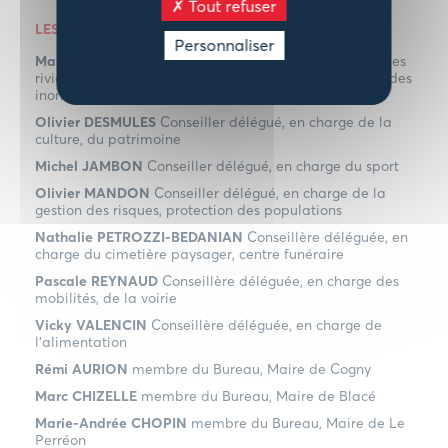
Tout refuser
LES CONSEILLERS DÉLÉGUÉS
Personnaliser
Marielle DESMULES
Conseillère déléguée, en charge des
rivières, gestion des milieux aquatiques et prévention des
inondations
Olivier DESMULES
Conseiller délégué, en charge de la
culture, du patrimoine
Michel JAMBON
Conseiller délégué, en charge du sport
Olivier MANDON
Conseiller délégué, en charge de la
gestion des risques, protection des populations
Nathalie PETROZZI-BEDANIAN
Conseillère déléguée, en
charge du cimetière paysager, centre funéraire
Pascale REYNAUD
Conseillère déléguée, en charge des
mobilités, de la voirie
Vicky VALENCIN
Conseillère déléguée, en charge de
l’alimentation
Rémi AURION
membre du Bureau, Maire de Cogny
Marc CHIZELLE
membre du Bureau, Maire de Blacé
Marie-Andrée CHOPIN
membre du Bureau, Maire de Le
Perréon