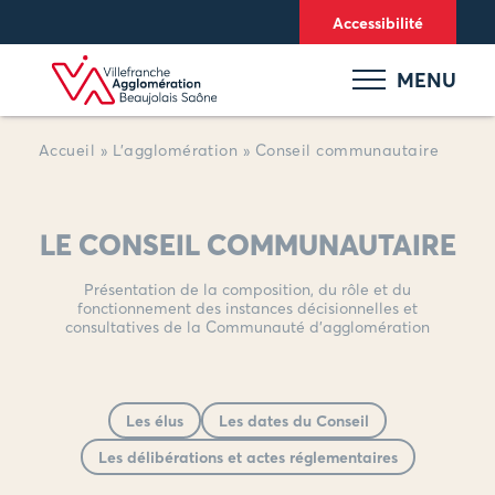
Panneau de gestion des cookies
Accessibilité
MENU
Accueil
»
L’agglomération
»
Conseil communautaire
LE CONSEIL COMMUNAUTAIRE
Présentation de la composition, du rôle et du
fonctionnement des instances décisionnelles et
consultatives de la Communauté d’agglomération
Les élus
Les dates du Conseil
Les délibérations et actes réglementaires