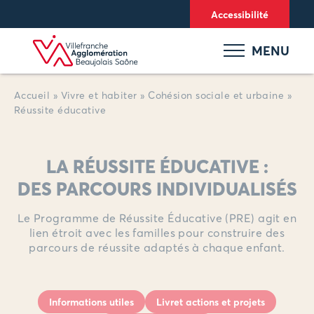
Panneau de gestion des cookies
Accessibilité
MENU
Accueil
»
Vivre et habiter
»
Cohésion sociale et urbaine
»
Réussite éducative
LA RÉUSSITE ÉDUCATIVE :
DES PARCOURS INDIVIDUALISÉS
Le Programme de Réussite Éducative (PRE) agit en
lien étroit avec les familles pour construire des
parcours de réussite adaptés à chaque enfant.
Informations utiles
Livret actions et projets