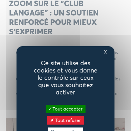
ZOOM SUR LE "CLUB
LANGAGE" : UN SOUTIEN
RENFORCÉ POUR MIEUX
S’EXPRIMER
X
Objectifs
: aider les enfants en difficulté dans
le langage à mieux s’exprimer et développer
Ce site utilise des
leur vocabulaire dans un cadre ludique et
cookies et vous donne
bienveillant.
le contrôle sur ceux
Organisation
: 2 séances par semaine dans les
que vous souhaitez
écoles participantes.
activer
Méthodes
: jeux, ateliers interactifs et lecture
pour renforcer l’apprentissage du français.
Tout accepter
Tout refuser