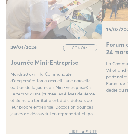
16/03/2026
Forum de 
29/04/2026
ÉCONOMIE
24 mars 
Journée Mini-Entreprise
La Communau
Villefranche B
Mardi 28 avril, la Communauté
partenaire po
d’agglomération a accueilli une nouvelle
Forum de l’al
édition de la journée « Mini-Entreprise® ».
dédié au recr
Le temps d’une journée les élèves de 4ème
et 3ème du territoire ont été créateurs de
leur propre entreprise. L’occasion pour ces
jeunes de découvrir l’entreprenariat et, pour
les chefs d’entreprises, de leur apporter
écoute et conseil pour leur donner envie de
LIRE LA SUITE
s’engager.