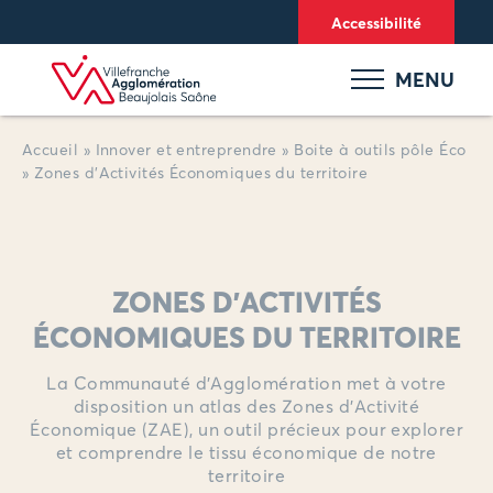
Panneau de gestion des cookies
Accessibilité
MENU
Accueil
»
Innover et entreprendre
»
Boite à outils pôle Éco
»
Zones d’Activités Économiques du territoire
ZONES D'ACTIVITÉS
ÉCONOMIQUES DU TERRITOIRE
La Communauté d’Agglomération met à votre
disposition un atlas des Zones d’Activité
Économique (ZAE), un outil précieux pour explorer
et comprendre le tissu économique de notre
territoire