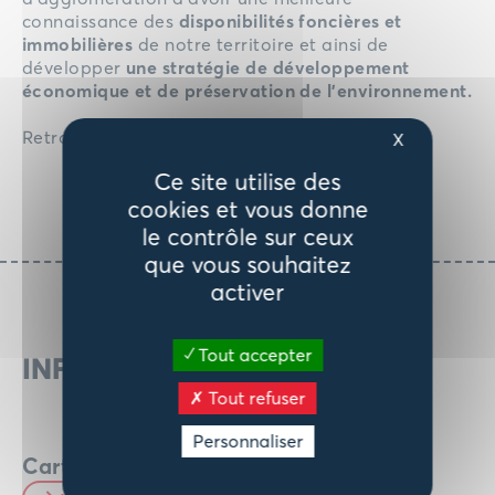
connaissance des
disponibilités foncières et
immobilières
de notre territoire et ainsi de
développer
une stratégie de développement
économique et de préservation de l’environnement.
Retrouvez la carte ZAE dans
l’infothèque
X
Ce site utilise des
cookies et vous donne
le contrôle sur ceux
que vous souhaitez
activer
Tout accepter
INFOTHÈQUE
Tout refuser
Personnaliser
Carte Zone d’Activité Economique