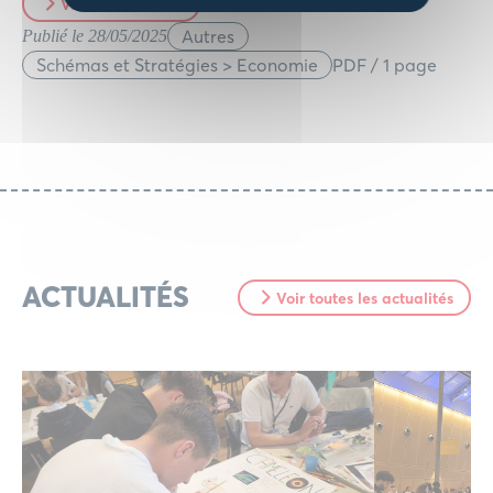
Voir le document
Autres
Publié le 28/05/2025
Schémas et Stratégies > Economie
PDF / 1 page
ACTUALITÉS
Voir toutes les actualités