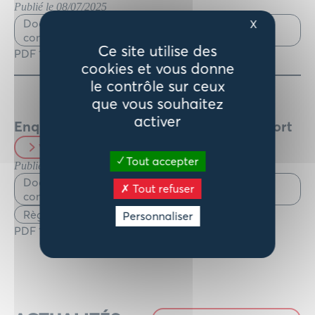
Publié le 08/07/2025
Documentations légales > Avis d'enquêtes et
X
consultations publiques
Ce site utilise des
PDF 10 / pages
cookies et vous donne
le contrôle sur ceux
que vous souhaitez
activer
Enquête publique unique – RLPI – Rapport
Voir le document
Tout accepter
Publié le 08/07/2025
Documentations légales > Avis d'enquêtes et
Tout refuser
consultations publiques
Règlements et tarifs > Urbanisme et Habitat
Personnaliser
PDF 127 / pages