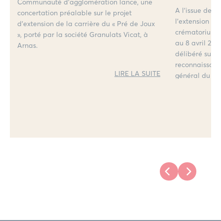
conclusio
Communauté d’agglomération lance, une
A l’issue de l
concertation préalable sur le projet
publique
l’extension du
d’extension de la carrière du « Pré de Joux
crématorium, 
», porté par la société Granulats Vicat, à
au 8 avril 20
Arnas.
délibéré sur l
reconnaissanc
LIRE LA SUITE
général du pro