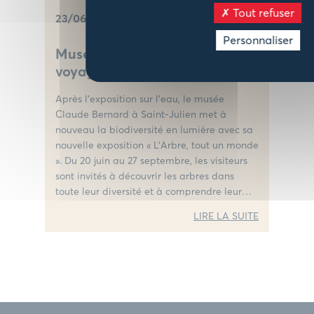
Tout refuser
23/06/2026
CULTURE
Personnaliser
Musée Claude Bernard : un
voyage au coeur des arbres
Après l’exposition sur l’eau, le musée
Claude Bernard à Saint-Julien met à
nouveau la biodiversité en lumière avec sa
nouvelle exposition « L’Arbre, tout un monde
». Du 20 juin au 27 septembre, les visiteurs
sont invités à découvrir les arbres dans
toute leur diversité et à comprendre leur
rôle essentiel dans la préservation de la
LIRE LA SUITE
nature.