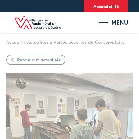
Panneau de gestion des cookies
Accessibilité
MENU
Accueil
»
Actualités
»
Portes ouvertes du Conservatoire
Retour aux actualités