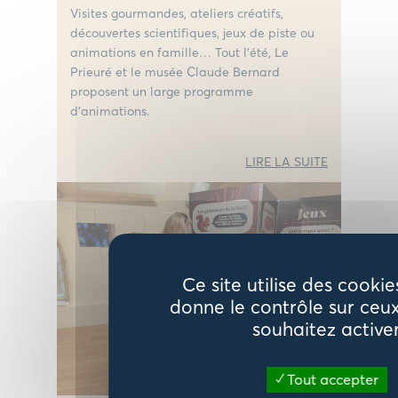
Visites gourmandes, ateliers créatifs,
découvertes scientifiques, jeux de piste ou
animations en famille… Tout l’été, Le
Prieuré et le musée Claude Bernard
proposent un large programme
d’animations.
LIRE LA SUITE
Ce site utilise des cookie
donne le contrôle sur ceu
souhaitez active
Tout accepter