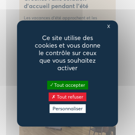
d’accueil pendant l’été
Les vacances d'été approchent et les
crèches du réseau de la Communauté
X
d'agglomération fermeront leurs portes du
Ce site utilise des
27 juillet au 28 août 2026, avec une
cookies et vous donne
réouverture des crèches le mercredi 25 août.
le contrôle sur ceux
que vous souhaitez
activer
LIRE LA SUITE
Tout accepter
Tout refuser
Personnaliser