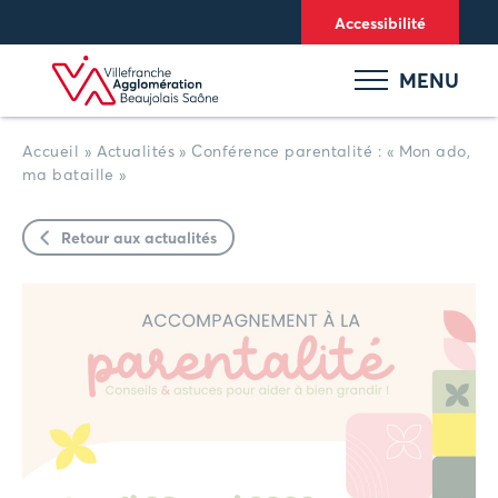
Panneau de gestion des cookies
Accessibilité
MENU
Accueil
»
Actualités
»
Conférence parentalité : « Mon ado,
ma bataille »
Retour aux actualités