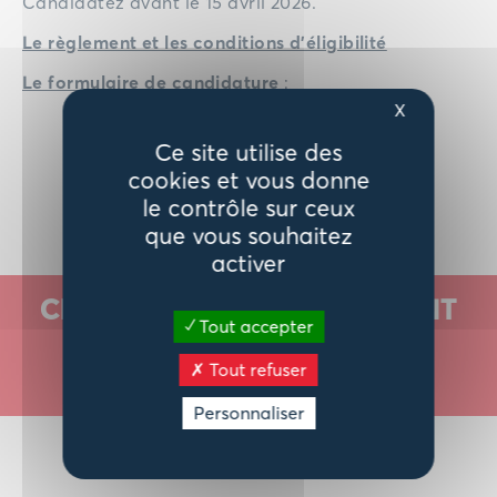
Candidatez avant le 15 avril 2026.
Le règlement et les conditions d’éligibilité
Le formulaire de candidature
:
X
Ce site utilise des
cookies et vous donne
Retour aux actualités
le contrôle sur ceux
que vous souhaitez
activer
CES ACTUALITÉS POURRAIENT
Tout accepter
VOUS INTÉRESSER
Tout refuser
Voir toutes les actualites
Personnaliser