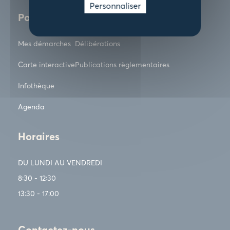
Personnaliser
Pour aller plus loin
Mes démarches
Délibérations
Carte interactive
Publications règlementaires
Infothèque
Agenda
Horaires
DU LUNDI AU VENDREDI
8:30 - 12:30
13:30 - 17:00
Contactez-nous