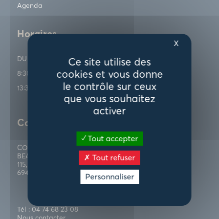
Agenda
Horaires
X
DU LUNDI AU VENDREDI
Ce site utilise des
cookies et vous donne
8:30 - 12:30
le contrôle sur ceux
13:30 - 17:00
que vous souhaitez
activer
Contactez-nous
Tout accepter
COMMUNAUTÉ D’AGGLOMÉRATION VILLEFRANCHE
BEAUJOLAIS SAÔNE
Tout refuser
115, rue Paul Bert
69400 Villefranche-sur-Saône
Personnaliser
Tél : 04 74 68 23 08
Nous contacter