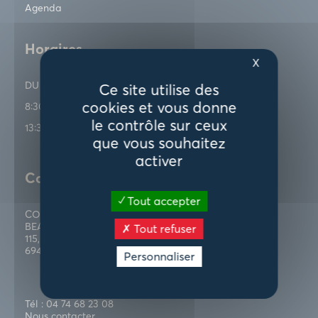
Agenda
Horaires
X
DU LUNDI AU VENDREDI
Ce site utilise des
cookies et vous donne
8:30 - 12:30
le contrôle sur ceux
13:30 - 17:00
que vous souhaitez
activer
Contactez-nous
Tout accepter
COMMUNAUTÉ D’AGGLOMÉRATION VILLEFRANCHE
BEAUJOLAIS SAÔNE
Tout refuser
115, rue Paul Bert
69400 Villefranche-sur-Saône
Personnaliser
Tél : 04 74 68 23 08
Nous contacter