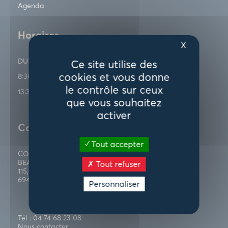
Agenda
Horaires
X
DU LUNDI AU VENDREDI
Ce site utilise des
cookies et vous donne
8:30 - 12:30
le contrôle sur ceux
13:30 - 17:00
que vous souhaitez
activer
Contactez-nous
Tout accepter
COMMUNAUTÉ D’AGGLOMÉRATION VILLEFRANCHE
BEAUJOLAIS SAÔNE
Tout refuser
115, rue Paul Bert
69400 Villefranche-sur-Saône
Personnaliser
Tél : 04 74 68 23 08
Nous contacter