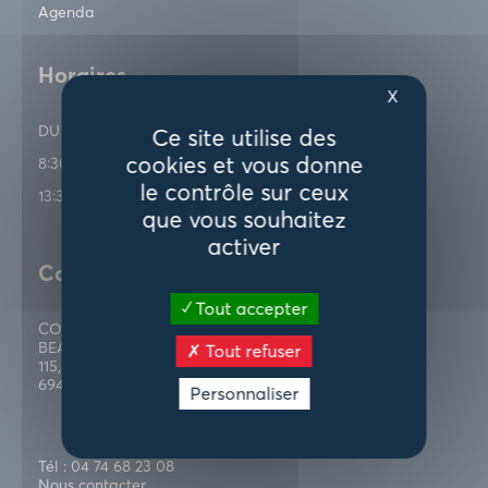
Agenda
Horaires
X
DU LUNDI AU VENDREDI
Ce site utilise des
cookies et vous donne
8:30 - 12:30
le contrôle sur ceux
13:30 - 17:00
que vous souhaitez
activer
Contactez-nous
Tout accepter
COMMUNAUTÉ D’AGGLOMÉRATION VILLEFRANCHE
BEAUJOLAIS SAÔNE
Tout refuser
115, rue Paul Bert
69400 Villefranche-sur-Saône
Personnaliser
Tél : 04 74 68 23 08
Nous contacter